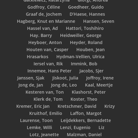
Godfroy, Céline
Goedheer, Guido
Graaf de, Jochem
D’Haese, Hannes
Hagberg, Knut en Marianne
Hansen, Seven
Hassel van, Ad
Hattori, Toshihiro
Hay. Barry
Heidweiller, George
Heyboer, Anton
Heyder, Roland
Houten van, Casper
Houben, Jean
Hrasarkos
Hydman-Vellien, Ulrica
Iersel van, Rik
Immink, Bob
Innemee, Hans Peter
Jacobs, Sjer
Janssen, Sjak
Jiskoot, Julia
Joffroy, Irene
Jong de, Jan
Jong de, Leo
Kaal, Meertje
Kesteren van, Ton
Klashorst, Peter
Klerk de, Tom
Koster, Theo
Kremer, Eric Jan
Kretschmer, David
Krizy
Kruithof, Emilio
Laffon, Margot
Laurense, Toon
Leijdekkers, Bernadette
Lemke, Willi
Lenzi, Eugenio
Liz
Lotz, Jeanette
Malzman, Daniel