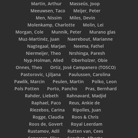
Martin, Arthur
Masseüs, Joop
Meeuwsen, Taco
Meijer, Peter
Men, Nissim
Miles, Devin
Molenkamp, Charlotte
Molin, Lei
Morgan, Cole
Munnik, Peter
Murano glas
Muz-Martinéz, Juan
Naerebout, Marianne
Nagtegaal, Marjan
Neema, Fathel
Niermeijer, Theo
Nrshinga, Paresh
Nyp-Holman, Alied
Oberholzer, Obie
Onnes, Theo
Ortiz, José Campanero (TOSCO)
Pastorovic, Ljiljana
Paulussen, Carolina
Pawlik, Marcin
Peulen, Martin
Polko, Leon
Pols Potten
Porto, Pancho
Pras, Bernhard
Rahder, Liebeth
Rahnavard, Madjid
Raphael, Paco
Reus, Ankie de
Riezebos, Carina
Ripolles, Juan
Rogge, Claudia
Roos & Chris
Roos de, Govert
Royal Leerdam
Rustamov, Adil
Rutten van, Cees