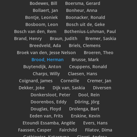
Bodewes, Bill
Boersma, Gerard
Bollaert, Jan
Bonheur, Anna
Bontje, Leoniek
Boonacker, Ronald
Bosboom, Leon
Bosch uit de, Geke
Bosch van den, Rem
Bothenius-Lohman, Paul
Brand, Henry
Braun, Judith
Bremer, Saskia
Breedveld, Ada
Briels, Clemens
Broek van den, Jesse Nelson
Broeren, Theo
Brood, Herman
Brusse, Mark
Buytendijk, Anton
Ceuppens, Ronald
Charps, Willy
Claesen, Hans
Coignard, James
Corneille
Cremer, Jan
Dekker, Joke
Dijk van, Saskia
Diversen
Donkersloot, Peter
Dool, Rein
Doorenbos, Eddy
Döring, Jörg
Douglas, Floyd
Drolenga, Bart
Eeden van, Frits
Erskine, Kevin
Etoundi Essamba, Angèle
Evers, Hans
Faassen, Casper
Fairchild
Filatov, Dima
Gatkiewicz, Katarzyna
Giorgi, Andrea