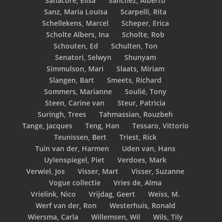
Sanacore, Elisa
Sanchez, Alberto
Sanz, Maria Louisa
Scarpelli, Rita
Schellekens, Marcel
Scheper, Erica
Scholte Albers, Ina
Scholte, Rob
Schouten, Ed
Schulten, Ton
Senatori, Selwyn
Shunyam
Simmulson, Mari
Slaats, Miriam
Slangen, Bart
Smeets, Richard
Sommers, Marianne
Soulié, Tony
Steen, Carine van
Steur, Patricia
Suringh, Trees
Tahmassian, Rouzbeh
Tange, Jacques
Teng, Han
Tessaro, Vittorio
Teunissen, Bert
Triest, Rick
Tuin van der, Harmen
Uden van, Hans
Uylenspiegel, Piet
Verdoes, Mark
Verwiel, Jos
Visser, Mart
Visser, Suzanne
Vogue collectie
Vries de, Alma
Vrielink, Nico
Vrijdag, Geert
Weiss, M.
Werf van der, Ron
Westerhuis, Ronald
Wiersma, Carla
Willemsen, Wil
Wils, Tily